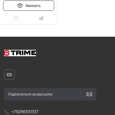
Заказать
+79296531337