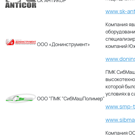
СК АНТИКОР
www.sk-ant
Компания яв
оборудовани
специализир
ООО «Донинструмент»
компаний Юж
www.donin
ПМК СибМашП
высокотехно
которой был
условиях в 
ООО "ПМК "СибМашПолимер"
www.smp-t
www.sibma
Компания ОО