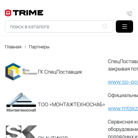
Главная
Партнеры
СпецПоставщ
закрывая по
ГК СпецПоставщик
www.sp-pos
Официальный
ТОО «МОНТАЖТЕХНОСНАБ»
www.mtskz
Сервисная к
оборудовани
подрядных и