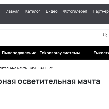
Главная
Каталог
Видео
Фотогалерея
Партнер
Пылеподавление - Teknospray системы
Емкости
подавления пыли для угля, карьеров
тительные мачты TRIME BATTERY
рная осветительная мачта