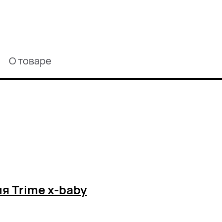
О товаре
я Trime x-baby